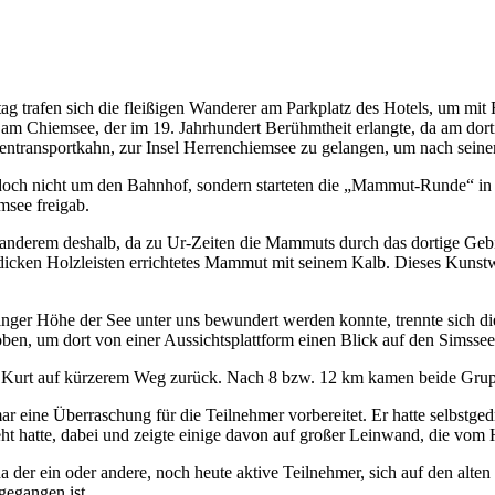
g trafen sich die fleißigen Wanderer am Parkplatz des Hotels, um mit
t am Chiemsee, der im 19. Jahrhundert Berühmtheit erlangte, da am do
tentransportkahn, zur Insel Herrenchiemsee zu gelangen, um nach sein
och nicht um den Bahnhof, sondern starteten die „Mammut-Runde“ in 
msee freigab.
derem deshalb, da zu Ur-Zeiten die Mammuts durch das dortige Gebie
icken Holzleisten errichtetes Mammut mit seinem Kalb. Dieses Kunstw
ger Höhe der See unter uns bewundert werden konnte, trennte sich die
 oben, um dort von einer Aussichtsplattform einen Blick auf den Simssee
 Kurt auf kürzerem Weg zurück. Nach 8 bzw. 12 km kamen beide Grup
 eine Überraschung für die Teilnehmer vorbereitet. Er hatte selbstged
ht hatte, dabei und zeigte einige davon auf großer Leinwand, die vom 
 der ein oder andere, noch heute aktive Teilnehmer, sich auf den alten F
gegangen ist.