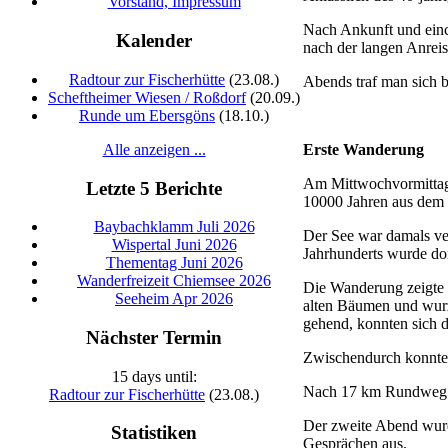
Vorstand, Impressum
Nach Ankunft und einc
Kalender
nach der langen Anreis
Radtour zur Fischerhütte
(23.08.)
Abends traf man sich 
Scheftheimer Wiesen / Roßdorf
(20.09.)
Runde um Ebersgöns
(18.10.)
Alle anzeigen ...
Erste Wanderung
Am Mittwochvormittag s
Letzte 5 Berichte
10000 Jahren aus dem 
Baybachklamm Juli 2026
Der See war damals ve
Wispertal Juni 2026
Jahrhunderts wurde do
Thementag Juni 2026
Wanderfreizeit Chiemsee 2026
Die Wanderung zeigte 
Seeheim Apr 2026
alten Bäumen und wurz
gehend, konnten sich 
Nächster Termin
Zwischendurch konnten
15 days until:
Nach 17 km Rundweg k
Radtour zur Fischerhütte
(23.08.)
Der zweite Abend wurd
Statistiken
Gesprächen aus.