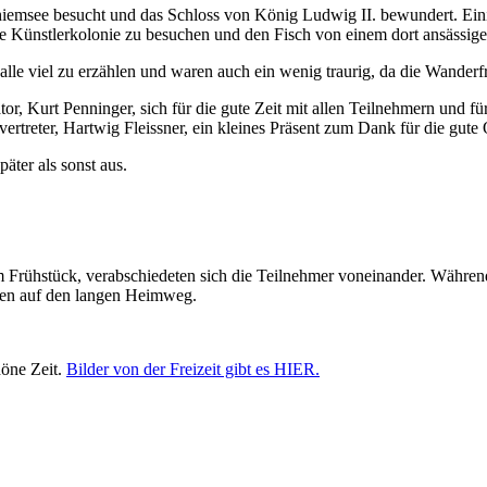
iemsee besucht und das Schloss von König Ludwig II. bewundert. Eini
ie Künstlerkolonie zu besuchen und den Fisch von einem dort ansässig
lle viel zu erzählen und waren auch ein wenig traurig, da die Wanderfr
r, Kurt Penninger, sich für die gute Zeit mit allen Teilnehmern und fü
vertreter, Hartwig Fleissner, ein kleines Präsent zum Dank für die gute 
äter als sonst aus.
Frühstück, verabschiedeten sich die Teilnehmer voneinander. Während
ren auf den langen Heimweg.
höne Zeit.
Bilder von der Freizeit gibt es HIER.