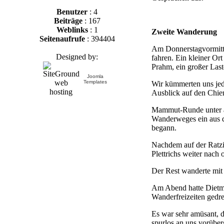
Benutzer
: 4
Beiträge
: 167
Weblinks
: 1
Zweite Wanderung
Seitenaufrufe
: 394404
Am Donnerstagvormitta
Designed by:
fahren. Ein kleiner Or
Prahm, ein großer Las
Joomla
Templates
Wir kümmerten uns jed
Ausblick auf den Chie
Mammut-Runde unter an
Wanderweges ein aus d
begann.
Nachdem auf der Ratzin
Plettrichs weiter nach
Der Rest wanderte mit
Am Abend hatte Dietmar
Wanderfreizeiten gedre
Es war sehr amüsant, da
spurlos an uns vorüber