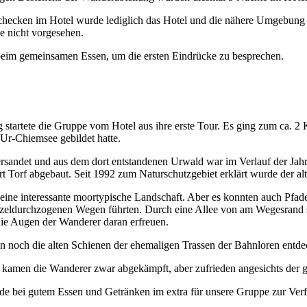
hecken im Hotel wurde lediglich das Hotel und die nähere Umgebung 
e nicht vorgesehen.
beim gemeinsamen Essen, um die ersten Eindrücke zu besprechen.
tartete die Gruppe vom Hotel aus ihre erste Tour. Es ging zum ca. 2 
Ur-Chiemsee gebildet hatte.
rsandet und aus dem dort entstandenen Urwald war im Verlauf der Jahr
rt Torf abgebaut. Seit 1992 zum Naturschutzgebiet erklärt wurde der 
eine interessante moortypische Landschaft. Aber es konnten auch Pfad
eldurchzogenen Wegen führten. Durch eine Allee von am Wegesrand st
die Augen der Wanderer daran erfreuen.
 noch die alten Schienen der ehemaligen Trassen der Bahnloren entde
amen die Wanderer zwar abgekämpft, aber zufrieden angesichts der 
e bei gutem Essen und Getränken im extra für unsere Gruppe zur Verf