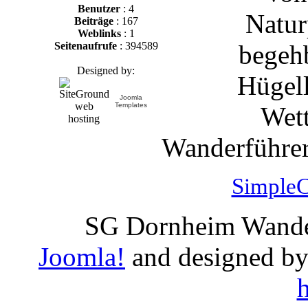
Benutzer
: 4
Natur
Beiträge
: 167
Weblinks
: 1
begeh
Seitenaufrufe
: 394589
Designed by:
Hügell
Joomla
Templates
Wett
Wanderführer
SimpleC
SG Dornheim Wande
Joomla!
and designed b