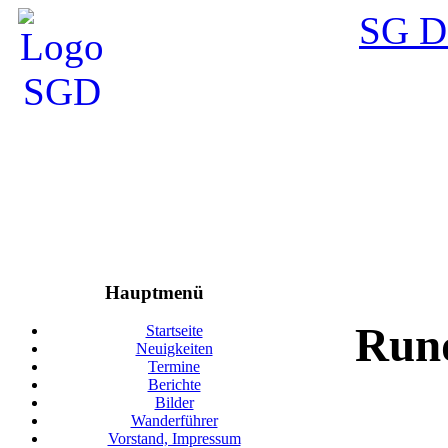
SG D
Hauptmenü
Run
Startseite
Neuigkeiten
Termine
Berichte
Bilder
Wanderführer
Vorstand, Impressum