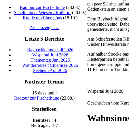
ein paar Schritte auf n
Radtour zur Fischerhütte
(23.08.)
Gedenkstein an einen 
Scheftheimer Wiesen / Roßdorf
(20.09.)
Runde um Ebersgöns
(18.10.)
Dem Baybach folgend, 
überwinden sind. Dabei
Alle anzeigen ...
gemeisterte, nicht allt
Letzte 5 Berichte
Am Schieferstollen Klö
wieder Hinweistafeln 
Baybachklamm Juli 2026
Auf halber Strecke pas
Wispertal Juni 2026
Kletterpartien bereith
Thementag Juni 2026
homogene Gruppe und d
Wanderfreizeit Chiemsee 2026
11 Kilometern Tourlän
Seeheim Apr 2026
Nächster Termin
Wispertal Juni 2026
15 days until:
Radtour zur Fischerhütte
(23.08.)
Geschrieben von: Kur
Statistiken
Wahnsinns
Benutzer
: 4
Beiträge
: 167