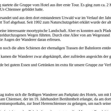
tartete die Gruppe vom Hotel aus ihre erste Tour. Es ging zum ca. 2 
Ur-Chiemsee gebildet hatte.
rsandet und aus dem dort entstandenen Urwald war im Verlauf der Jahr
rt Torf abgebaut. Seit 1992 zum Naturschutzgebiet erklärt wurde der 
eine interessante moortypische Landschaft. Aber es konnten auch Pfad
eldurchzogenen Wegen führten. Durch eine Allee von am Wegesrand st
die Augen der Wanderer daran erfreuen.
 noch die alten Schienen der ehemaligen Trassen der Bahnloren entde
amen die Wanderer zwar abgekämpft, aber zufrieden angesichts der 
e bei gutem Essen und Getränken im extra für unsere Gruppe zur Verf
g trafen sich die fleißigen Wanderer am Parkplatz des Hotels, um mit
t am Chiemsee, der im 19. Jahrhundert Berühmtheit erlangte, da am do
tentransportkahn, zur Insel Herrenchiemsee zu gelangen, um nach sein