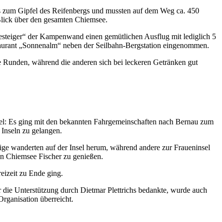
aus zum Gipfel des Reifenbergs und mussten auf dem Weg ca. 450
Blick über den gesamten Chiemsee.
esteiger“ der Kampenwand einen gemütlichen Ausflug mit lediglich 5
taurant „Sonnenalm“ neben der Seilbahn-Bergstation eingenommen.
 Runden, während die anderen sich bei leckeren Getränken gut
el: Es ging mit den bekannten Fahrgemeinschaften nach Bernau zum
Inseln zu gelangen.
ge wanderten auf der Insel herum, während andere zur Fraueninsel
en Chiemsee Fischer zu genießen.
eizeit zu Ende ging.
r die Unterstützung durch Dietmar Plettrichs bedankte, wurde auch
Organisation überreicht.