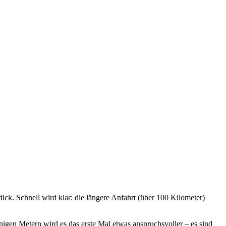
ck. Schnell wird klar: die längere Anfahrt (über 100 Kilometer)
gen Metern wird es das erste Mal etwas anspruchsvoller – es sind