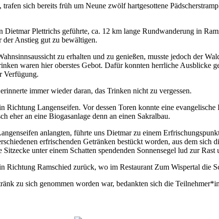
trafen sich bereits früh um Neune zwölf hartgesottene Pädscherstramp
on Dietmar Plettrichs geführte, ca. 12 km lange Rundwanderung in Ra
 der Anstieg gut zu bewältigen.
ahnsinnsaussicht zu erhalten und zu genießen, musste jedoch der Wal
rinken waren hier oberstes Gebot. Dafür konnten herrliche Ausblicke g
ur Verfügung.
rinnerte immer wieder daran, das Trinken nicht zu vergessen.
 in Richtung Langenseifen. Vor dessen Toren konnte eine evangelische
isch eher an eine Biogasanlage denn an einen Sakralbau.
 Langenseifen anlangten, führte uns Dietmar zu einem Erfrischungspun
erschiedenen erfrischenden Getränken bestückt worden, aus dem sich 
e Sitzecke unter einem Schatten spendenden Sonnensegel lud zur Rast
in Richtung Ramschied zurück, wo im Restaurant Zum Wispertal die Sch
ränk zu sich genommen worden war, bedankten sich die Teilnehmer*in