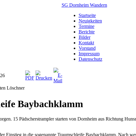
SG Dornheim Wandern
Startseite
Neuigkeiten
Termine
Berichte
Bilder
Kontakt
Vorstand
Impressum
Datenschutz
026
sten Löschner
leife Baybachklamm
orgen. 15 Pädscherstrampler starten von Dornheim aus Richtung Hunsrü
der Einstieg in die sogenannte Traumschleife Baybachklamm. Nach weni