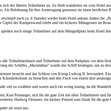
m sich der fitteren Teilnehmer an. Zu fünft wanderten sie vom Hotel 
n. Als Belohnung für ihre Anstrengung genossen sie einen herrlichen 
erschöpft nach ca. 6 Stunden wieder beim Hotel ankam, hatten die „B
r Gipfel der Kampenwand erlebt und ein leckeres Mittagessen im Res
pielten noch einige Teilnehmer auf dem Minigolfplatz beim Hotel ihre
h alle Teilnehmerinnen und Teilnehmer auf dem Parkplatz vor dem Hot
teg des Schiffes „Maximilian“ wurde das Schiff bestiegen, um zu den 
iemsee besucht und das Schloss von König Ludwig II. bewundert. Eini
ie Künstlerkolonie zu besuchen und den Fisch von einem dort ansässig
lle viel zu erzählen und waren auch ein wenig traurig, da die Wanderfr
r, Kurt Penninger, sich für die gute Zeit mit allen Teilnehmern und fü
vertreter, Hartwig Fleissner, ein kleines Präsent zum Dank für die gute 
äter als sonst aus.