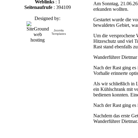
Weblinks
: 1
Am Sonntag, 21.06.26, 
Seitenaufrufe
: 394109
erkunden wollten.
Designed by:
Gestartet wurde die v
bewaldetes Gebiet, war
Joomla
Templates
Um die versprochene W
Hitzeschutz und viel T
Rast stand ebenfalls z
Wanderführer Dietmar e
Nach der Rast ging es
Vorhalle erinnerte opt
Als wir schließlich in
ein Kühlschrank mit v
bedienen konnten. Ein
Nach der Rast ging es 
Nachdem das erste Get
Wanderführer Dietmar.