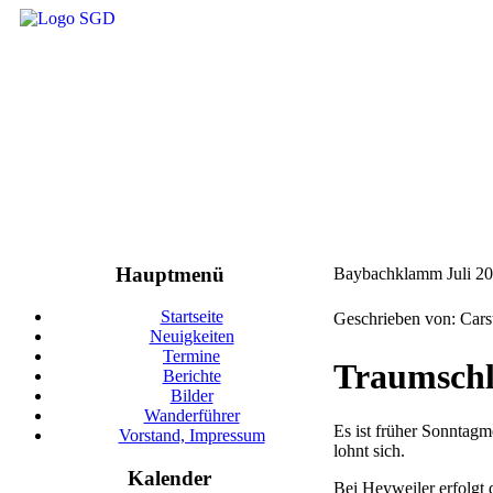
Hauptmenü
Baybachklamm Juli 2
Startseite
Geschrieben von: Car
Neuigkeiten
Termine
Traumsch
Berichte
Bilder
Wanderführer
Es ist früher Sonntagm
Vorstand, Impressum
lohnt sich.
Kalender
Bei Heyweiler erfolgt 