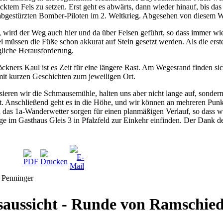
acktem Fels zu setzen. Erst geht es abwärts, dann wieder hinauf, bis das k
abgestürzten Bomber-Piloten im 2. Weltkrieg. Abgesehen von diesem 
wird der Weg auch hier und da über Felsen geführt, so dass immer wie
 müssen die Füße schon akkurat auf Stein gesetzt werden. Als die ers
ägliche Herausforderung.
ckners Kaul ist es Zeit für eine längere Rast. Am Wegesrand finden si
mit kurzen Geschichten zum jeweiligen Ort.
sieren wir die Schmausemühle, halten uns aber nicht lange auf, sondern
ält. Anschließend geht es in die Höhe, und wir können an mehreren Pu
as 1a-Wanderwetter sorgen für einen planmäßigen Verlauf, so dass 
ge im Gasthaus Gleis 3 in Pfalzfeld zur Einkehr einfinden. Der Dank 
t Penninger
aussicht - Runde von Ramschie