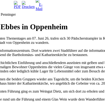
t Penninger
 Ebbes in Oppenheim
nten Thementages am 07. Juni 26, trafen sich 30 Pädscherstrampler in
stadt von Oppenheim zu wandern.
informationszentrum. Dort warteten zwei Stadtführer auf die informat
eßend die Bartholomäus- und Katharinenkirche zu bestaunen.
hichtlichen Einführung und anschließendem ausrüsten mit gelben und b
aligen Bewohner Oppenheims die vielen Gänge von insgesamt etwa 40 
einden oder lediglich kühle Lager für Lebensmittel oder zum Besuch 
en die beiden Gruppen wieder ans Tageslicht, um die beiden Kirchen
haus hinter der Katharinenkirche, wo angeblich die Gebeine von ca. 20
anten Führung ging es zum Weingut Dietz, um sich dort zu erholen und s
 rund um die Führung und einem Glas Wein wurde dem Wanderführer K