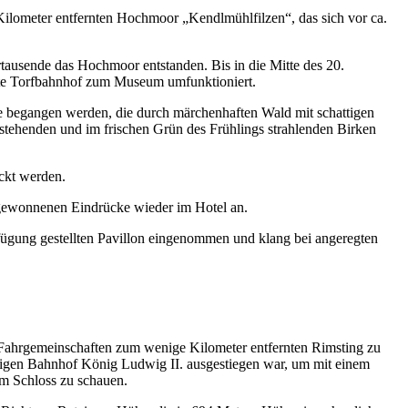
Kilometer entfernten Hochmoor „Kendlmühlfilzen“, das sich vor ca.
tausende das Hochmoor entstanden. Bis in die Mitte des 20.
alte Torfbahnhof zum Museum umfunktioniert.
e begangen werden, die durch märchenhaften Wald mit schattigen
ehenden und im frischen Grün des Frühlings strahlenden Birken
ckt werden.
gewonnenen Eindrücke wieder im Hotel an.
ügung gestellten Pavillon eingenommen und klang bei angeregten
 Fahrgemeinschaften zum wenige Kilometer entfernten Rimsting zu
rtigen Bahnhof König Ludwig II. ausgestiegen war, um mit einem
em Schloss zu schauen.