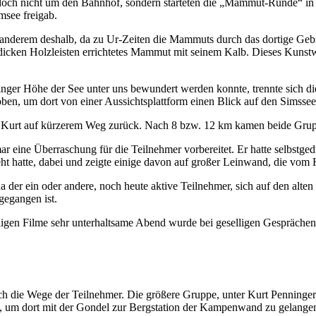
och nicht um den Bahnhof, sondern starteten die „Mammut-Runde“ in 
msee freigab.
derem deshalb, da zu Ur-Zeiten die Mammuts durch das dortige Gebie
icken Holzleisten errichtetes Mammut mit seinem Kalb. Dieses Kunstw
ger Höhe der See unter uns bewundert werden konnte, trennte sich die
 oben, um dort von einer Aussichtsplattform einen Blick auf den Simssee
 Kurt auf kürzerem Weg zurück. Nach 8 bzw. 12 km kamen beide Grup
 eine Überraschung für die Teilnehmer vorbereitet. Er hatte selbstged
ht hatte, dabei und zeigte einige davon auf großer Leinwand, die vom 
 der ein oder andere, noch heute aktive Teilnehmer, sich auf den alten F
gegangen ist.
ligen Filme sehr unterhaltsame Abend wurde bei geselligen Gesprächen
ch die Wege der Teilnehmer. Die größere Gruppe, unter Kurt Penninger,
, um dort mit der Gondel zur Bergstation der Kampenwand zu gelange